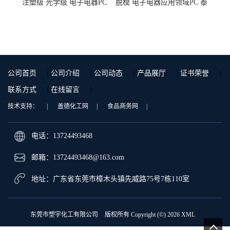
注塑级 光学级 电子电器PC
脱模 电子电器应用领域PC 泰
泰国三菱工程 GSN2030KR-
国三菱工程 S-3000VR 注塑级
9001 增强级
公司首页
|
公司介绍
|
公司动态
|
产品展厅
|
证书荣誉
|
联系方式
|
在线留言
|
技术支持：
|
盖德化工网
|
食品商务网
|
电话：13724493468
邮箱：
13724493468@163.com
地址：广东省东莞市樟木头镇先威路75号7栋110室
东莞市塑宇化工有限公司
版权所有 Copyright (©) 2026
XML