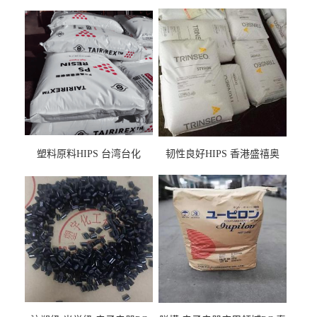
塑料原料HIPS 台湾台化
韧性良好HIPS 香港盛禧奥
HP8250 BK 注塑级流延膜专
（斯泰隆） 1173 增韧级
用料