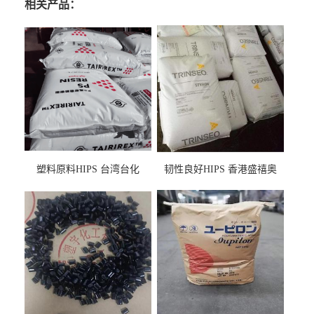
相关产品：
塑料原料HIPS 台湾台化
韧性良好HIPS 香港盛禧奥
HP8250 BK 注塑级流延膜专
（斯泰隆） 1173 增韧级
用料