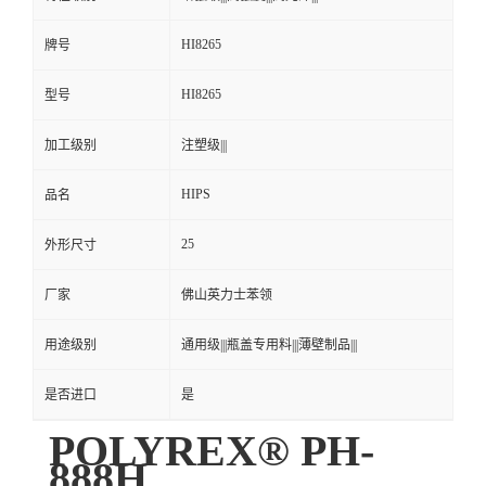
HI8265
牌号
HI8265
型号
加工级别
注塑级|||
HIPS
品名
25
外形尺寸
厂家
佛山英力士苯领
用途级别
通用级|||瓶盖专用料|||薄壁制品|||
是否进口
是
POLYREX® PH-
888H