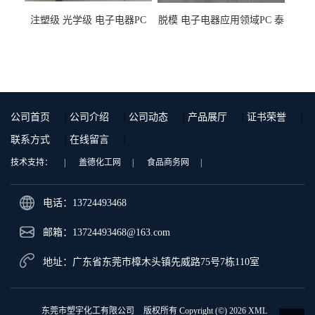
注塑级 光学级 电子电器PC
脱模 电子电器应用领域PC 泰
泰国三菱工程 GSN2030KR-
国三菱工程 S-3000VR 注塑级
9001 增强级
公司首页
|
公司介绍
|
公司动态
|
产品展厅
|
证书荣誉
|
联系方式
|
在线留言
|
技术支持：
|
盖德化工网
|
食品商务网
|
电话：13724493468
邮箱：
13724493468@163.com
地址：广东省东莞市樟木头镇先威路75号7栋110室
东莞市塑宇化工有限公司
版权所有 Copyright (©) 2026
XML