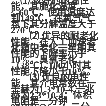
⑴ 较好的耐温性
能，其脆化温度
≤-60℃，使用温度达
到149℃，在氧气气
氛下其分解温度大于
270℃。
⑵ 优异的耐老化
性能，在人工加速老
化箱中老化一星期其
性能的下降率小于
10%，臭氧老化
（38℃）100小时其
性能下降小于10%。
⑶ 优良的电性
能，其介电常数在一
千赫为1.3*10-4,一兆
赫为2.3*10-4；体积
电阻是一分钟