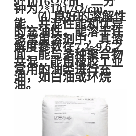
9*1016Ω/cm；二分
钟为2*1017Ω/cm。
⑷ 良好的溶解性
能、共混性能和优异
的充油性，能溶于许
多常用溶剂中，其溶
解度参数在7.2~9.6之
间，能与多种聚合物
共混，能用橡胶工业
常用的油类进行充
油，如白油或环烷
油。