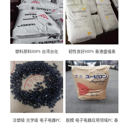
塑料原料HIPS 台湾台化
韧性良好HIPS 香港盛禧奥
HP8250 BK 注塑级流延膜专
（斯泰隆） 1173 增韧级
用料
注塑级 光学级 电子电器PC
脱模 电子电器应用领域PC 泰
泰国三菱工程 GSN2030KR-
国三菱工程 S-3000VR 注塑级