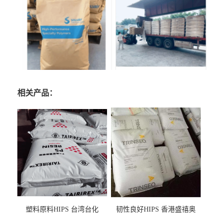
相关产品：
塑料原料HIPS 台湾台化
韧性良好HIPS 香港盛禧奥
HP8250 BK 注塑级流延膜专
（斯泰隆） 1173 增韧级