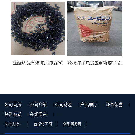
用料
注塑级 光学级 电子电器PC
脱模 电子电器应用领域PC 泰
泰国三菱工程 GSN2030KR-
国三菱工程 S-3000VR 注塑级
9001 增强级
公司首页
|
公司介绍
|
公司动态
|
产品展厅
|
证书荣誉
|
联系方式
|
在线留言
|
技术支持：
|
盖德化工网
|
食品商务网
|