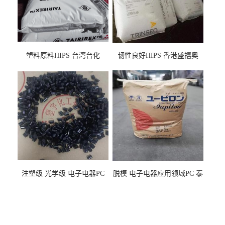
塑料原料HIPS 台湾台化
韧性良好HIPS 香港盛禧奥
HP8250 BK 注塑级流延膜专
（斯泰隆） 1173 增韧级
用料
注塑级 光学级 电子电器PC
脱模 电子电器应用领域PC 泰
泰国三菱工程 GSN2030KR-
国三菱工程 S-3000VR 注塑级
9001 增强级