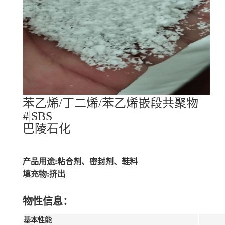
苯乙烯/丁二烯/苯乙烯嵌段共聚物
#|SBS
巴陵石化
产品用途:粘合剂、密封剂、鞋料
填充物:挤出
物性信息：
基本性能