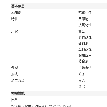
基本信息
添加剂
抗氧化性
特性
共聚物
抗氧化性
用途
复合
沥青改性
密封剂
塑料改性
涂层应用
粘合剂
外观
清晰/透明
形式
粒子
加工方法
复合
涂层
物理性能
比重
熔流率（熔体流动速率）
(230°C/2.16 kg)