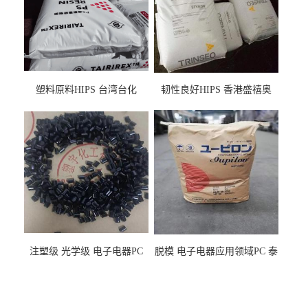
塑料原料HIPS 台湾台化
韧性良好HIPS 香港盛禧奥
HP8250 BK 注塑级流延膜专
（斯泰隆） 1173 增韧级
用料
注塑级 光学级 电子电器PC
脱模 电子电器应用领域PC 泰
泰国三菱工程 GSN2030KR-
国三菱工程 S-3000VR 注塑级
9001 增强级