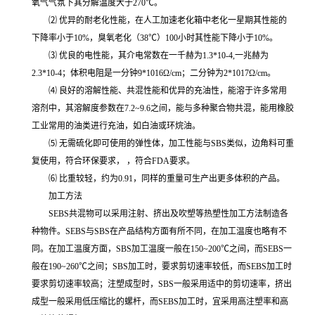
氧气气氛下其分解温度大于270℃。
⑵ 优异的耐老化性能，在人工加速老化箱中老化一星期其性能的
下降率小于10%，臭氧老化（38℃）100小时其性能下降小于10%。
⑶ 优良的电性能，其介电常数在一千赫为1.3*10-4,一兆赫为
2.3*10-4；体积电阻是一分钟9*1016Ω/cm；二分钟为2*1017Ω/cm。
⑷ 良好的溶解性能、共混性能和优异的充油性，能溶于许多常用
溶剂中，其溶解度参数在7.2~9.6之间，能与多种聚合物共混，能用橡胶
工业常用的油类进行充油，如白油或环烷油。
⑸ 无需硫化即可使用的弹性体，加工性能与SBS类似，边角料可重
复使用，符合环保要求， ，符合FDA要求。
⑹ 比重较轻，约为0.91，同样的重量可生产出更多体积的产品。
加工方法
SEBS共混物可以采用注射、挤出及吹塑等热塑性加工方法制造各
种物件。SEBS与SBS在产品结构方面有所不同，在加工温度也略有不
同。在加工温度方面，SBS加工温度一般在150~200℃之间，而SEBS一
般在190~260℃之间；SBS加工时，要求剪切速率较低，而SEBS加工时
要求剪切速率较高；注塑成型时，SBS一般采用适中的剪切速率，挤出
成型一般采用低压缩比的螺杆，而SEBS加工时，宜采用高注塑率和高