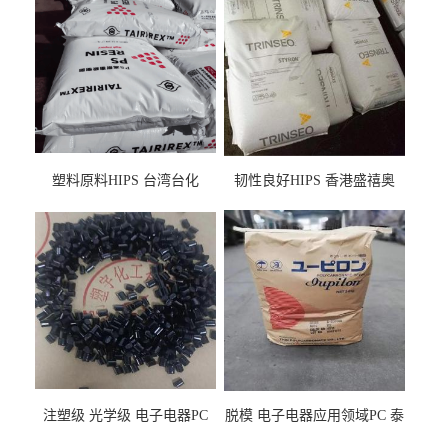
塑料原料HIPS 台湾台化
韧性良好HIPS 香港盛禧奥
HP8250 BK 注塑级流延膜专
（斯泰隆） 1173 增韧级
用料
注塑级 光学级 电子电器PC
脱模 电子电器应用领域PC 泰
泰国三菱工程 GSN2030KR-
国三菱工程 S-3000VR 注塑级