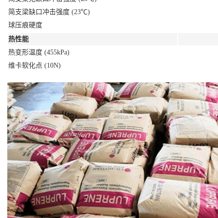
简支梁缺口冲击强度 (23℃)
球压痕硬度
热性能
热变形温度 (455kPa)
维卡软化点 (10N)