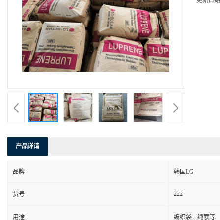
更新日期
产品详请
品牌
韩国LG
222
货号
用途
编织袋，绳索等