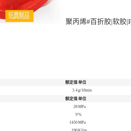
聚丙烯#百折胶|软胶|P
额定值
单位
3.4
g/10min
额定值
单位
28
MPa
9
%
1450
MPa
190
KJ/m