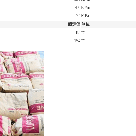
4.0
KJ/m
74
MPa
额定值
单位
85
℃
154
℃