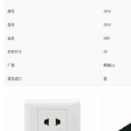
501S
牌号
501S
型号
SBS
品名
20
外形尺寸
厂家
韩国LG
是否进口
是