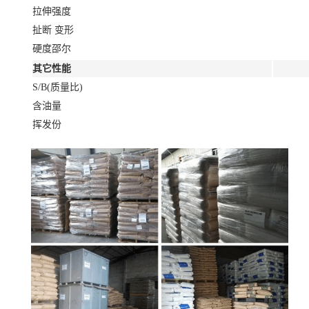
拉伸强度
扯断 变形
硬度邵尔
其它性能
S/B(质量比)
含油量
挥发份