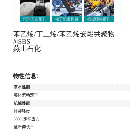
苯乙烯/丁二烯/苯乙烯嵌段共聚物
#|SBS
燕山石化
物性信息：
基本性能
熔体流动速率
机械性能
撕裂强度
300%定伸应力
扯断伸长率