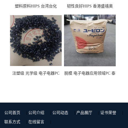
塑料原料HIPS 台湾台化
韧性良好HIPS 香港盛禧奥
HP8250 BK 注塑级流延膜专
（斯泰隆） 1173 增韧级
用料
注塑级 光学级 电子电器PC
脱模 电子电器应用领域PC 泰
泰国三菱工程 GSN2030KR-
国三菱工程 S-3000VR 注塑级
9001 增强级
公司首页
|
公司介绍
|
公司动态
|
产品展厅
|
证书荣誉
|
联系方式
|
在线留言
|