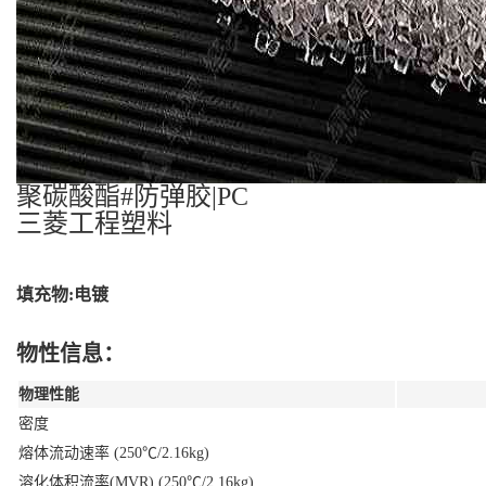
聚碳酸酯#防弹胶|PC
三菱工程塑料
填充物:电镀
物性信息：
物理性能
密度
熔体流动速率 (250℃/2.16kg)
溶化体积流率(MVR) (250℃/2.16kg)