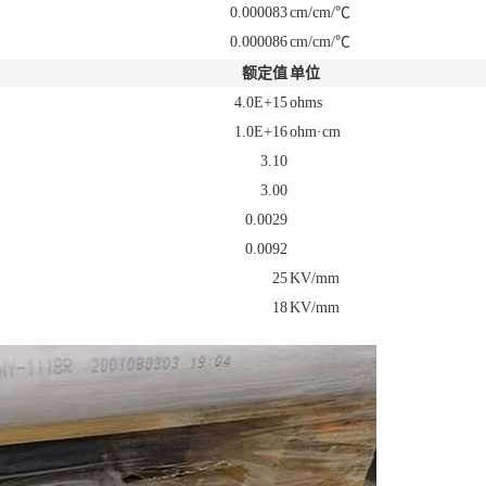
0.000083
cm/cm/℃
0.000086
cm/cm/℃
额定值
单位
4.0E+15
ohms
1.0E+16
ohm·cm
3.10
3.00
0.0029
0.0092
25
KV/mm
18
KV/mm