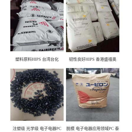
塑料原料HIPS 台湾台化
韧性良好HIPS 香港盛禧奥
HP8250 BK 注塑级流延膜专
（斯泰隆） 1173 增韧级
用料
注塑级 光学级 电子电器PC
脱模 电子电器应用领域PC 泰