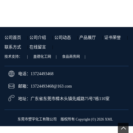
泰国三菱工程 GSN2030KR-
国三菱工程 S-3000VR 注塑级
9001 增强级
公司首页
|
公司介绍
|
公司动态
|
产品展厅
|
证书荣誉
|
联系方式
|
在线留言
|
技术支持：
|
盖德化工网
|
食品商务网
|
电话：13724493468
邮箱：
13724493468@163.com
地址：广东省东莞市樟木头镇先威路75号7栋110室
东莞市塑宇化工有限公司
版权所有 Copyright (©) 2026
XML