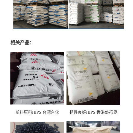
相关产品：
塑料原料HIPS 台湾台化
韧性良好HIPS 香港盛禧奥
HP8250 BK 注塑级流延膜专
（斯泰隆） 1173 增韧级
用料