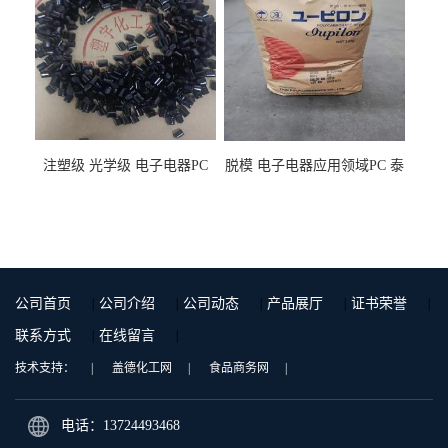
注塑级 光学级 电子电器PC
脱模 电子电器应用领域PC 泰
泰国三菱工程 GSN2030KR-
国三菱工程 S-3000VR 注塑级
9001 增强级
公司首页
|
公司介绍
|
公司动态
|
产品展厅
|
证书荣誉
|
联系方式
|
在线留言
|
技术支持：
|
盖德化工网
|
食品商务网
|
电话：13724493468