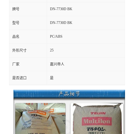
DN-7730D BK
牌号
DN-7730D BK
型号
PC/ABS
品名
25
外形尺寸
厂家
嘉兴帝人
是否进口
是