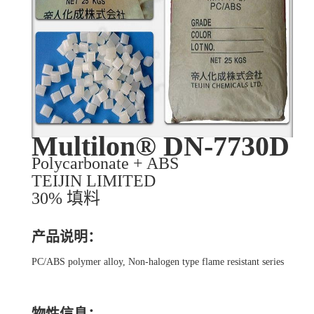
Multilon® DN-7730D
Polycarbonate + ABS
TEIJIN LIMITED
30% 填料
产品说明：
PC/ABS polymer alloy, Non-halogen type flame resistant series