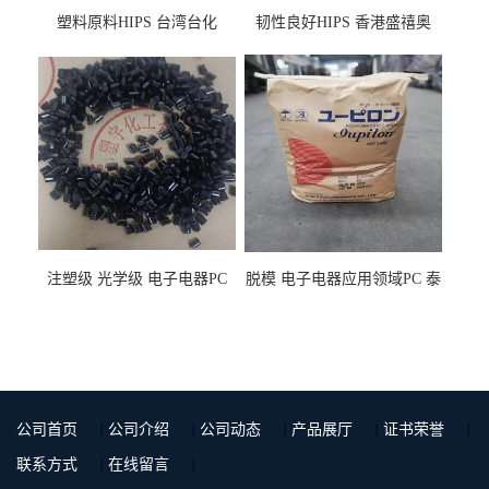
塑料原料HIPS 台湾台化
韧性良好HIPS 香港盛禧奥
HP8250 BK 注塑级流延膜专
（斯泰隆） 1173 增韧级
用料
注塑级 光学级 电子电器PC
脱模 电子电器应用领域PC 泰
泰国三菱工程 GSN2030KR-
国三菱工程 S-3000VR 注塑级
9001 增强级
公司首页
|
公司介绍
|
公司动态
|
产品展厅
|
证书荣誉
|
联系方式
|
在线留言
|