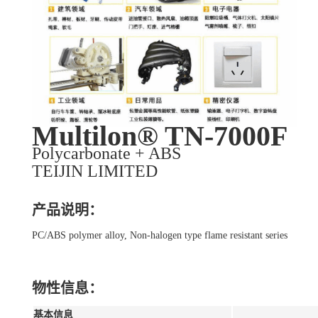
Multilon® TN-7000F
Polycarbonate + ABS
TEIJIN LIMITED
产品说明：
PC/ABS polymer alloy, Non-halogen type flame resistant series
物性信息：
基本信息