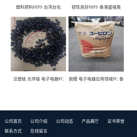
塑料原料HIPS 台湾台化
韧性良好HIPS 香港盛禧奥
HP8250 BK 注塑级流延膜专
（斯泰隆） 1173 增韧级
用料
注塑级 光学级 电子电器PC
脱模 电子电器应用领域PC 泰
泰国三菱工程 GSN2030KR-
国三菱工程 S-3000VR 注塑级
9001 增强级
公司首页
|
公司介绍
|
公司动态
|
产品展厅
|
证书荣誉
|
联系方式
|
在线留言
|