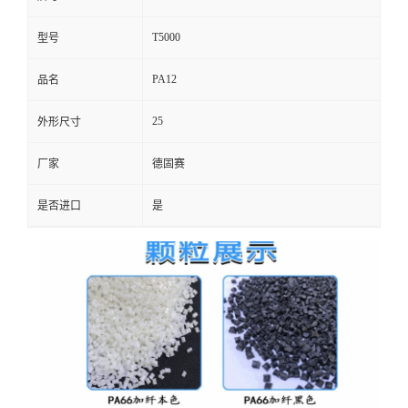
T5000
型号
PA12
品名
25
外形尺寸
厂家
德固赛
是否进口
是