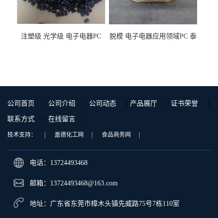
注塑级 光学级 电子电器PC
脱模 电子电器应用领域PC 泰
泰国三菱工程 GSN2030KR-
国三菱工程 S-3000VR 注塑级
9001 增强级
公司首页
|
公司介绍
|
公司动态
|
产品展厅
|
证书荣誉
|
联系方式
|
在线留言
|
技术支持：
|
盖德化工网
|
食品商务网
|
电话：13724493468
邮箱：
13724493468@163.com
地址：广东省东莞市樟木头镇先威路75号7栋110室