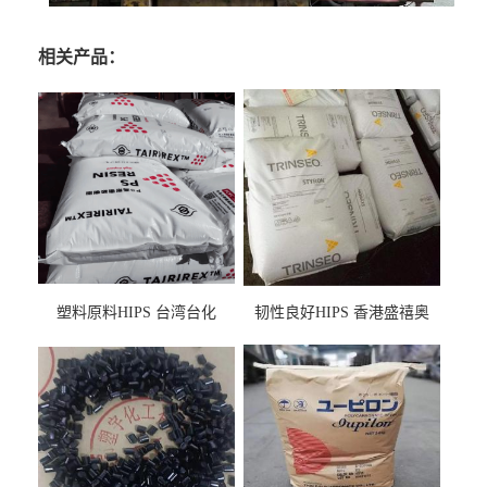
相关产品：
塑料原料HIPS 台湾台化
韧性良好HIPS 香港盛禧奥
HP8250 BK 注塑级流延膜专
（斯泰隆） 1173 增韧级
用料