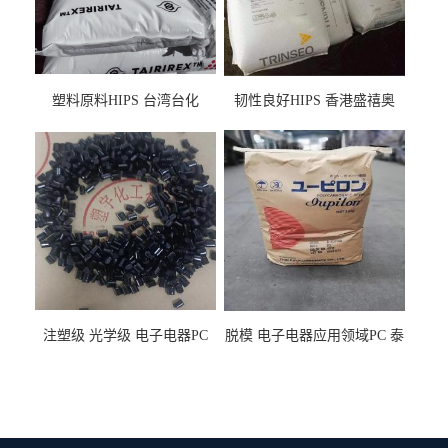
塑料原料HIPS 台湾台化
韧性良好HIPS 香港盛禧奥
HP8250 BK 注塑级流延膜专
（斯泰隆） 1173 增韧级
用料
注塑级 光学级 电子电器PC
脱模 电子电器应用领域PC 泰
泰国三菱工程 GSN2030KR-
国三菱工程 S-3000VR 注塑级
9001 增强级