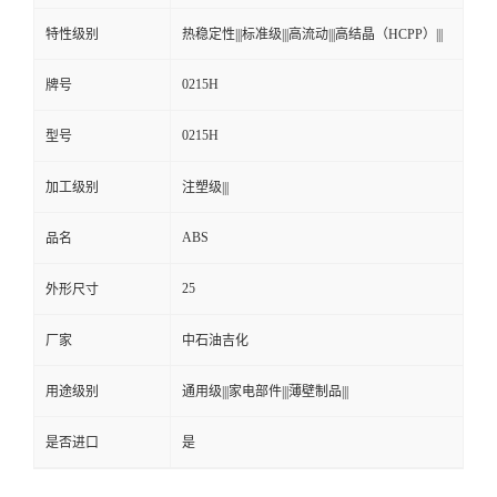
特性级别
热稳定性|||标准级|||高流动|||高结晶（HCPP）|||
0215H
牌号
0215H
型号
加工级别
注塑级|||
ABS
品名
25
外形尺寸
厂家
中石油吉化
用途级别
通用级|||家电部件|||薄壁制品|||
是否进口
是