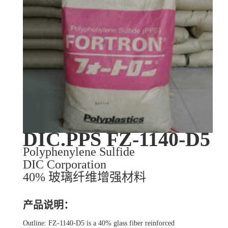
DIC.PPS FZ-1140-D5
Polyphenylene Sulfide
DIC Corporation
40% 玻璃纤维增强材料
产品说明：
Outline: FZ-1140-D5 is a 40% glass fiber reinforced