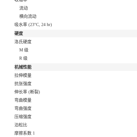
流动
横向流动
吸水率
(23°C, 24 hr)
硬度
洛氏硬度
M 级
R 级
机械性能
拉伸模量
抗张强度
伸长率
(断裂)
弯曲模量
弯曲强度
压缩强度
泊松比
摩擦系数
1