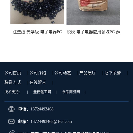
注塑级 光学级 电子电器PC
脱模 电子电器应用领域PC 泰
泰国三菱工程 GSN2030KR-
国三菱工程 S-3000VR 注塑级
9001 增强级
公司首页
|
公司介绍
|
公司动态
|
产品展厅
|
证书荣誉
|
联系方式
|
在线留言
|
技术支持：
|
盖德化工网
|
食品商务网
|
电话：13724493468
邮箱：
13724493468@163.com