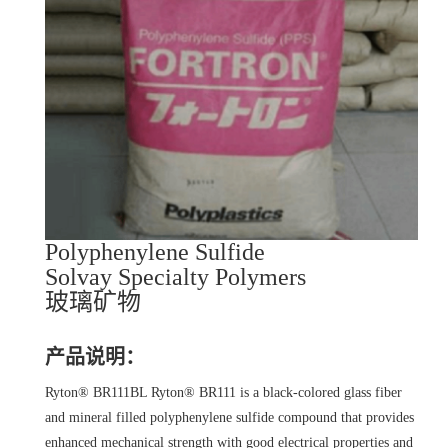
Polyphenylene Sulfide
Solvay Specialty Polymers
玻璃矿物
产品说明：
Ryton® BR111BL Ryton® BR111 is a black-colored glass fiber
and mineral filled polyphenylene sulfide compound that provides
enhanced mechanical strength with good electrical properties and