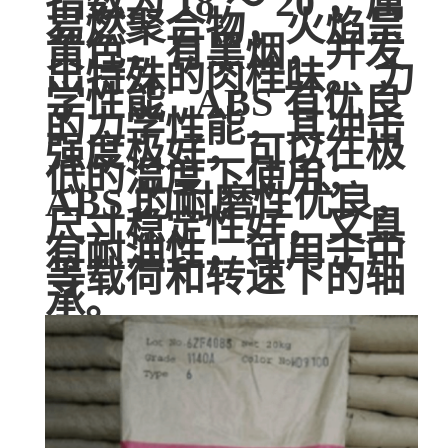
指数为 18 ～ 20 ，属
易燃聚合物，火焰呈
黄色，有黑烟，并发
出特殊的肉桂味。 力
学性能 ABS 有优良
的力学性能，其冲击
强度极好，可以在极
低的温度下使用；
ABS 的耐磨性优良，
尺寸稳定性好，又具
有耐油性，可用于中
等载荷和转速下的轴
承。