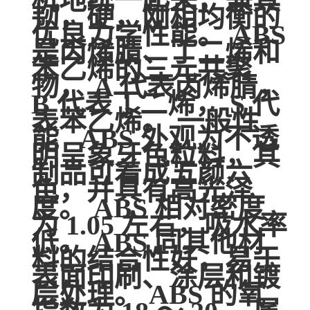
机地统一起来，兼具
韧，硬，刚相均衡的
优良力学性能。 ABS
是丙烯腈、丁二烯和
苯乙烯的三元共聚
物， A 代表丙烯腈，
B 代表丁二烯， S 代
表苯乙烯。 一般性
能 ABS 外观为不透
明呈象牙色粒料，其
制品可着成五颜六
色，并具有高光泽
度。 ABS 相对密度
为 1.05 左右，吸水率
低。 ABS 同其他材
料的结合性好，易于
表面印刷、涂层和镀
层处理。 ABS 的氧