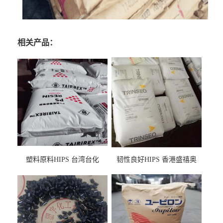
相关产品：
塑料原料HIPS 台湾台化
韧性良好HIPS 香港盛禧奥
HP8250 BK 注塑级流延膜专
（斯泰隆） 1173 增韧级
用料