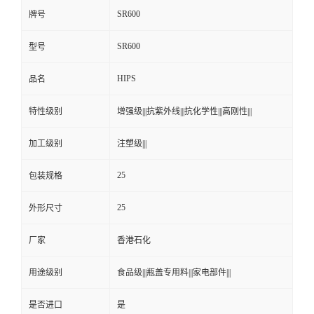
SR600
牌号
SR600
型号
HIPS
品名
特性级别
增强级|||抗紫外线|||抗化学性|||高刚性|||
加工级别
注塑级|||
25
包装规格
25
外形尺寸
厂家
香港石化
用途级别
食品级|||瓶盖专用料|||家电部件|||
是否进口
是