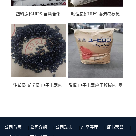
塑料原料HIPS 台湾台化
韧性良好HIPS 香港盛禧奥
HP8250 BK 注塑级流延膜专
（斯泰隆） 1173 增韧级
用料
注塑级 光学级 电子电器PC
脱模 电子电器应用领域PC 泰
泰国三菱工程 GSN2030KR-
国三菱工程 S-3000VR 注塑级
9001 增强级
公司首页
|
公司介绍
|
公司动态
|
产品展厅
|
证书荣誉
|