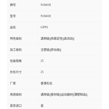
N1841H
牌号
N1841H
型号
GPPS
品名
特性级别
透明级|||热稳定性|||高流动|||
加工级别
注塑级|||挤出级|||
25
包装规格
25
外形尺寸
厂家
香港石化
用途级别
通用级|||管材级|||运动器材|||薄壁制品|||
是否进口
是