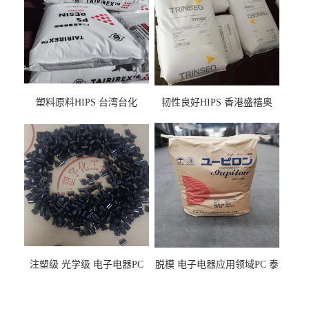
塑料原料HIPS 台湾台化
韧性良好HIPS 香港盛禧奥
HP8250 BK 注塑级流延膜专
（斯泰隆） 1173 增韧级
用料
注塑级 光学级 电子电器PC
脱模 电子电器应用领域PC 泰
泰国三菱工程 GSN2030KR-
国三菱工程 S-3000VR 注塑级
9001 增强级