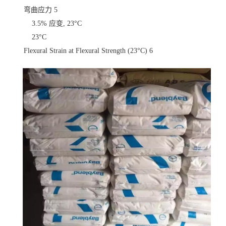
弯曲应力
5
3.5% 应变, 23°C
23°C
Flexural Strain at Flexural Strength (23°C)
6