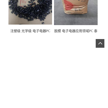
注塑级 光学级 电子电器PC
脱模 电子电器应用领域PC 泰
泰国三菱工程 GSN2030KR-
国三菱工程 S-3000VR 注塑级
9001 增强级
公司首页
|
公司介绍
|
公司动态
|
产品展厅
|
证书荣誉
|
联系方式
|
在线留言
|
技术支持：
|
盖德化工网
|
食品商务网
|
电话：13724493468
邮箱：
13724493468@163.com