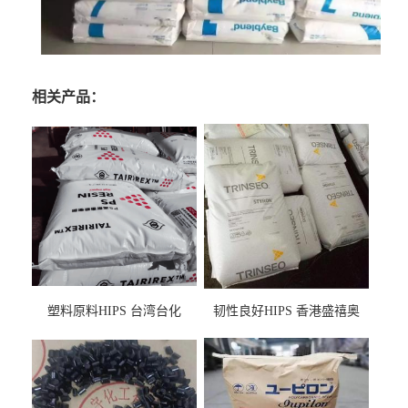
相关产品：
塑料原料HIPS 台湾台化
韧性良好HIPS 香港盛禧奥
HP8250 BK 注塑级流延膜专
（斯泰隆） 1173 增韧级
用料