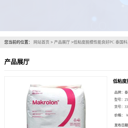
您当前的位置：
网站首页
>
产品展厅
>
低粘度脱模性能良好PC 泰国科思
产品展厅
低粘度
品牌：
泰
型号：
25
货号：
33
价格：
￥
发布日期