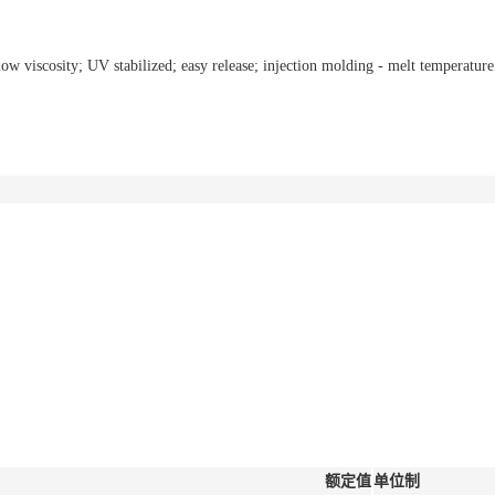
viscosity; UV stabilized; easy release; injection molding - melt temperature 
额定值
单位制