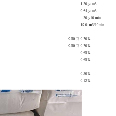
1.20
g/cm3
0.64
g/cm3
20
g/10 min
19.0
cm3/10min
0.50 到 0.70
%
0.50 到 0.70
%
0.65
%
0.65
%
0.30
%
0.12
%