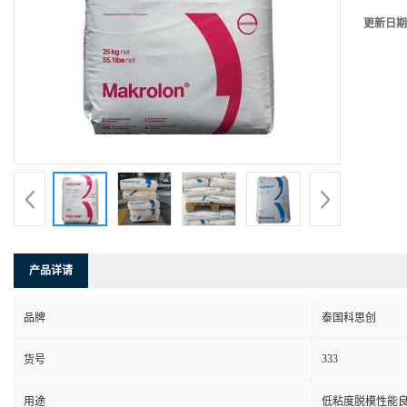
更新日期
产品详请
品牌
泰国科思创
333
货号
用途
低粘度脱模性能