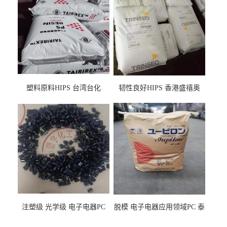
塑料原料HIPS 台湾台化
韧性良好HIPS 香港盛禧奥
HP8250 BK 注塑级流延膜专
（斯泰隆） 1173 增韧级
用料
注塑级 光学级 电子电器PC
脱模 电子电器应用领域PC 泰
泰国三菱工程 GSN2030KR-
国三菱工程 S-3000VR 注塑级