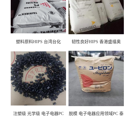
塑料原料HIPS 台湾台化
韧性良好HIPS 香港盛禧奥
HP8250 BK 注塑级流延膜专
（斯泰隆） 1173 增韧级
用料
注塑级 光学级 电子电器PC
脱模 电子电器应用领域PC 泰
泰国三菱工程 GSN2030KR-
国三菱工程 S-3000VR 注塑级
9001 增强级