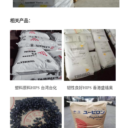
相关产品：
塑料原料HIPS 台湾台化
韧性良好HIPS 香港盛禧奥
HP8250 BK 注塑级流延膜专
（斯泰隆） 1173 增韧级
用料