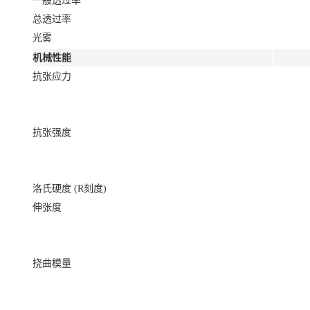
一般透过率
总透过率
光雾
机械性能
抗张应力
抗张强度
洛氏硬度 (R刻度)
伸张度
挠曲模量