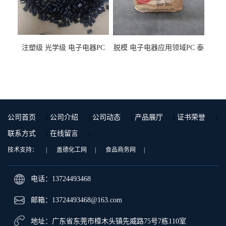
注塑级 光学级 电子电器PC
脱模 电子电器应用领域PC 泰
泰国三菱工程 GSN2030KR-
国三菱工程 S-3000VR 注塑级
9001 增强级
公司首页
|
公司介绍
|
公司动态
|
产品展厅
|
证书荣誉
|
联系方式
|
在线留言
|
技术支持：
|
盖德化工网
|
食品商务网
|
电话：13724493468
邮箱：
13724493468@163.com
地址：广东省东莞市樟木头镇先威路75号7栋110室