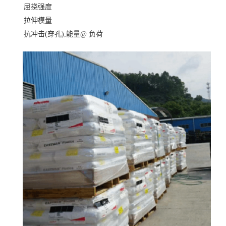
屈挠强度
拉伸模量
抗冲击(穿孔),能量@ 负荷