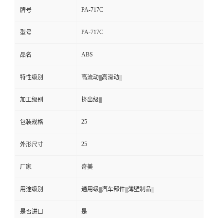
PA-717C
牌号
PA-717C
型号
ABS
品名
特性级别
高流动|||高滑动|||
加工级别
挤出级|||
25
包装规格
25
外形尺寸
厂家
奇美
用途级别
通用级|||汽车部件|||薄壁制品|||
是否进口
是