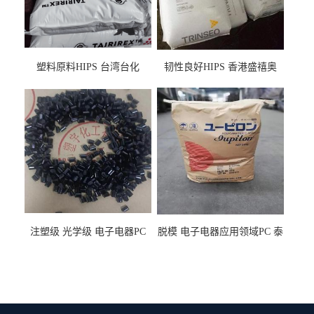
塑料原料HIPS 台湾台化
韧性良好HIPS 香港盛禧奥
HP8250 BK 注塑级流延膜专
（斯泰隆） 1173 增韧级
用料
注塑级 光学级 电子电器PC
脱模 电子电器应用领域PC 泰
泰国三菱工程 GSN2030KR-
国三菱工程 S-3000VR 注塑级
9001 增强级