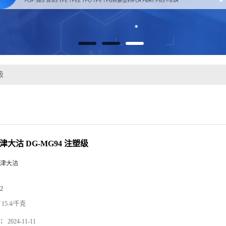
级
天津大沽 DG-MG94 注塑级
津大沽
2
15.4/千克
：
2024-11-11