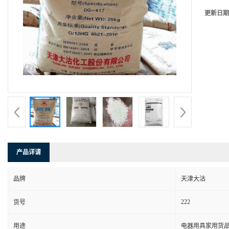
更新日期
产品详请
品牌
天津大沽
222
货号
用途
电器用具家用货