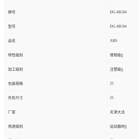
DG-MG94
牌号
DG-MG94
型号
ABS
品名
特性级别
增韧级|||
加工级别
注塑级|||
25
包装规格
25
外形尺寸
厂家
天津大沽
用途级别
运动器材|||