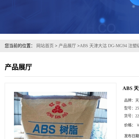
您当前的位置：
网站首页
>
产品展厅
>
ABS 天津大沽 DG-MG94 注塑
产品展厅
ABS 
品牌：
天
型号：
25
货号：
22
价格：
￥
发布日期