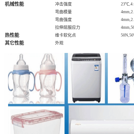
机械性能
冲击强度
23℃,4
弯曲模量
4mm,2
弯曲强度
4mm,2
拉伸屈服应力
4mm,5
热性能
维卡软化点
50N,50
其它性能
外观