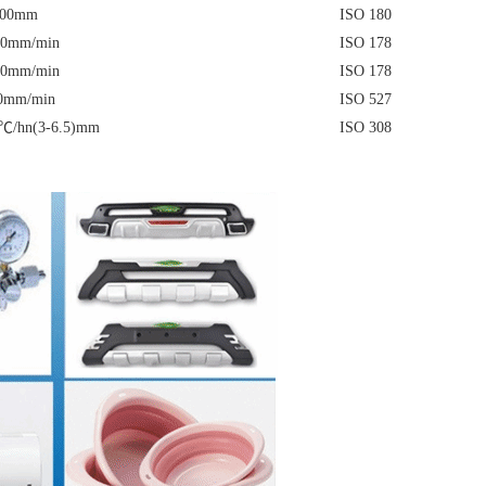
.00mm
ISO 180
.0mm/min
ISO 178
.0mm/min
ISO 178
0mm/min
ISO 527
℃/hn(3-6.5)mm
ISO 308