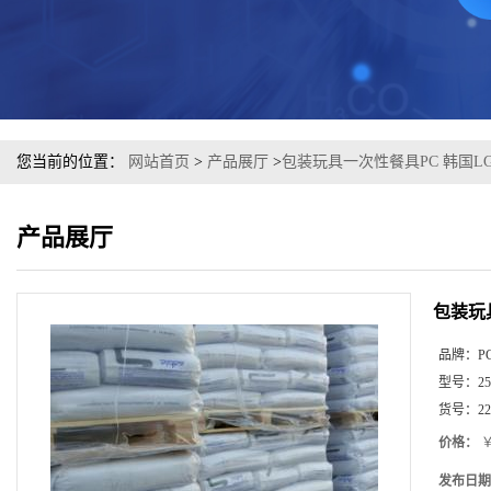
您当前的位置：
网站首页
>
产品展厅
>
包装玩具一次性餐具PC 韩国LG 1
产品展厅
包装玩具
品牌：
P
型号：
25
货号：
22
价格：
￥
发布日期