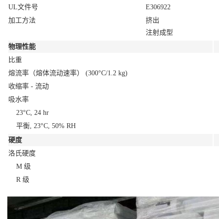
UL文件号
E306922
加工方法
挤出
注射成型
物理性能
比重
熔流率（熔体流动速率）
(300°C/1.2 kg)
收缩率 - 流动
吸水率
23°C, 24 hr
平衡, 23°C, 50% RH
硬度
洛氏硬度
M 级
R 级