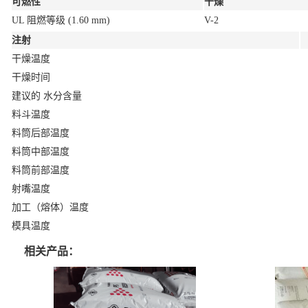
可燃性
干燥
UL 阻燃等级
(1.60 mm)
V-2
注射
干燥温度
干燥时间
建议的 水分含量
料斗温度
料筒后部温度
料筒中部温度
料筒前部温度
射嘴温度
加工（熔体）温度
模具温度
相关产品：