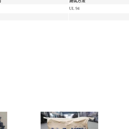
制
测试方法
UL 94