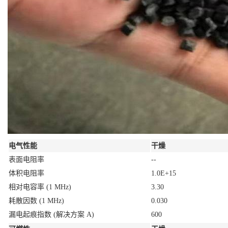
电气性能
干燥
表面电阻率
--
体积电阻率
1.0E+15
相对电容率
(1 MHz)
3.30
耗散因数
(1 MHz)
0.030
漏电起痕指数
(解决方案 A)
600