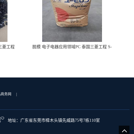
国三菱工程
脱模 电子电器应用领域PC 泰国三菱工程 S-
3000VR 注塑级
品商务网
|
地址：广东省东莞市樟木头镇先威路75号7栋110室