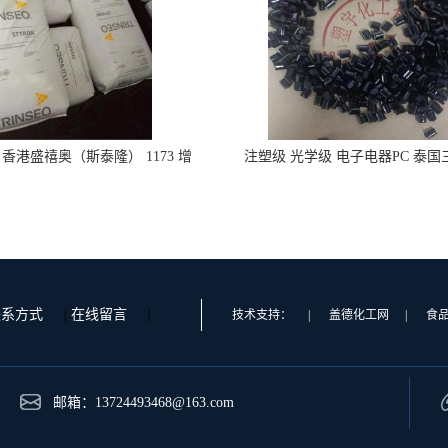
 香港盛禧奥（斯泰隆） 1173 增
注塑级 光学级 电子电器PC 泰
韧级
GSN2030KR-9001 增强级
联系方式
|
在线留言
|
技术支持：
|
盖德化工网
|
食
邮箱：
13724493468@163.com