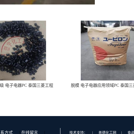
级 电子电器PC 泰国三菱工程
脱模 电子电器应用领域PC 泰国三菱
N2030KR-9001 增强级
3000VR 注塑级
联系方式
|
在线留言
|
技术支持：
|
盖德化工网
|
食