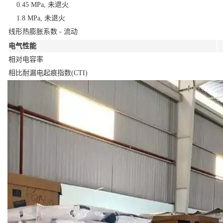
0.45 MPa, 未退火
1.8 MPa, 未退火
线形热膨胀系数 - 流动
电气性能
相对电容率
相比耐漏电起痕指数(CTI)