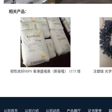
相关产品：
韧性良好HIPS 香港盛禧奥（斯泰隆） 1173 增
注塑级 光学
韧级
GS
公司首页
|
公司介绍
|
公司动态
|
产品展厅
|
证书荣誉
|