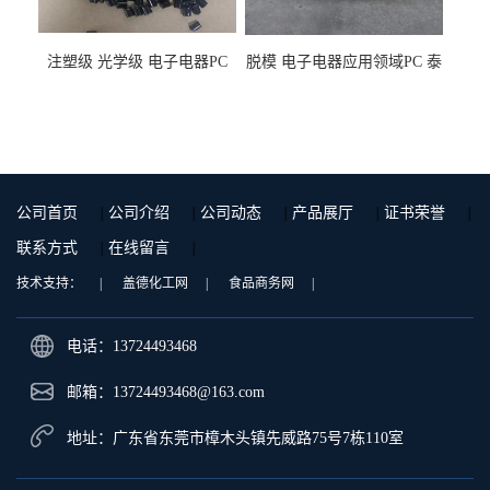
注塑级 光学级 电子电器PC
脱模 电子电器应用领域PC 泰
泰国三菱工程 GSN2030KR-
国三菱工程 S-3000VR 注塑级
9001 增强级
公司首页
|
公司介绍
|
公司动态
|
产品展厅
|
证书荣誉
|
联系方式
|
在线留言
|
技术支持：
|
盖德化工网
|
食品商务网
|
电话：13724493468
邮箱：
13724493468@163.com
地址：广东省东莞市樟木头镇先威路75号7栋110室