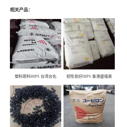
相关产品：
塑料原料HIPS 台湾台化
韧性良好HIPS 香港盛禧奥
HP8250 BK 注塑级流延膜专
（斯泰隆） 1173 增韧级
用料