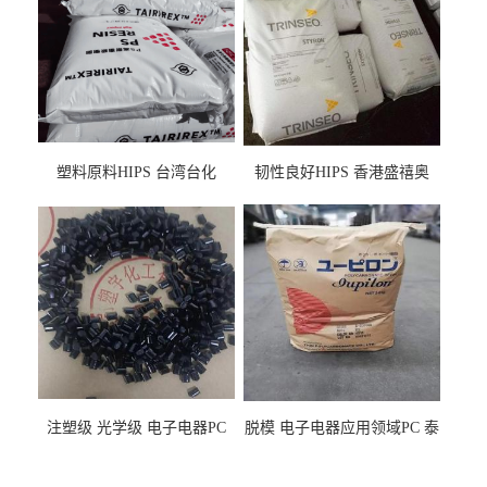
塑料原料HIPS 台湾台化
韧性良好HIPS 香港盛禧奥
HP8250 BK 注塑级流延膜专
（斯泰隆） 1173 增韧级
用料
注塑级 光学级 电子电器PC
脱模 电子电器应用领域PC 泰
泰国三菱工程 GSN2030KR-
国三菱工程 S-3000VR 注塑级
9001 增强级