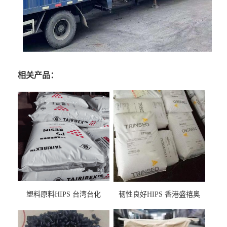
相关产品：
塑料原料HIPS 台湾台化
韧性良好HIPS 香港盛禧奥
HP8250 BK 注塑级流延膜专
（斯泰隆） 1173 增韧级
用料