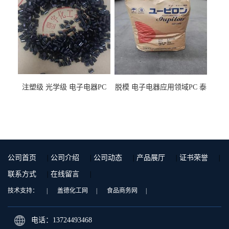
注塑级 光学级 电子电器PC
脱模 电子电器应用领域PC 泰
泰国三菱工程 GSN2030KR-
国三菱工程 S-3000VR 注塑级
9001 增强级
公司首页
|
公司介绍
|
公司动态
|
产品展厅
|
证书荣誉
|
联系方式
|
在线留言
|
技术支持：
|
盖德化工网
|
食品商务网
|
电话：13724493468