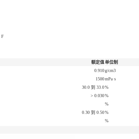
 F
额定值
单位制
0.910
g/cm3
1500
mPa·s
30.0 到 33.0
%
> 0.030
%
%
0.30 到 0.50
%
%