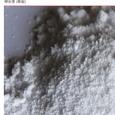
伸长率
(断裂)