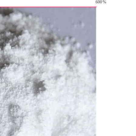
600
%