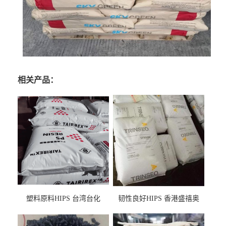
相关产品：
塑料原料HIPS 台湾台化
韧性良好HIPS 香港盛禧奥
HP8250 BK 注塑级流延膜专
（斯泰隆） 1173 增韧级
用料