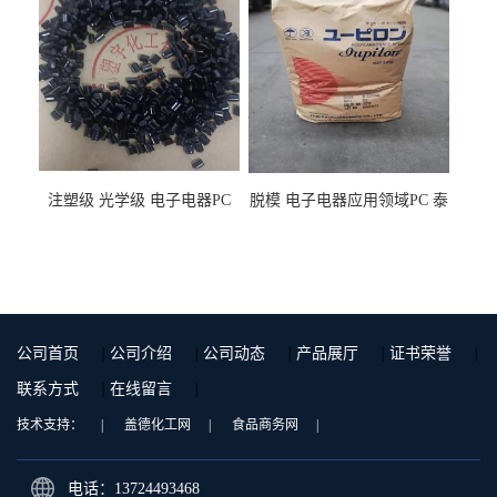
注塑级 光学级 电子电器PC
脱模 电子电器应用领域PC 泰
泰国三菱工程 GSN2030KR-
国三菱工程 S-3000VR 注塑级
9001 增强级
公司首页
|
公司介绍
|
公司动态
|
产品展厅
|
证书荣誉
|
联系方式
|
在线留言
|
技术支持：
|
盖德化工网
|
食品商务网
|
电话：13724493468