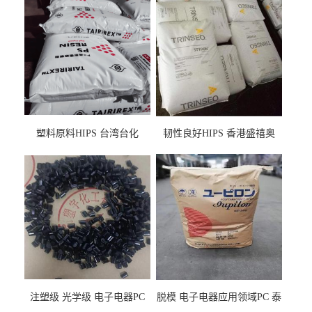
塑料原料HIPS 台湾台化
韧性良好HIPS 香港盛禧奥
HP8250 BK 注塑级流延膜专
（斯泰隆） 1173 增韧级
用料
注塑级 光学级 电子电器PC
脱模 电子电器应用领域PC 泰