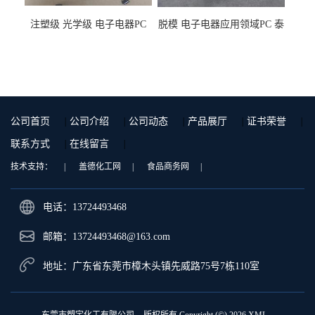
注塑级 光学级 电子电器PC
脱模 电子电器应用领域PC 泰
泰国三菱工程 GSN2030KR-
国三菱工程 S-3000VR 注塑级
9001 增强级
公司首页
|
公司介绍
|
公司动态
|
产品展厅
|
证书荣誉
|
联系方式
|
在线留言
|
技术支持：
|
盖德化工网
|
食品商务网
|
电话：13724493468
邮箱：
13724493468@163.com
地址：广东省东莞市樟木头镇先威路75号7栋110室
东莞市塑宇化工有限公司
版权所有 Copyright (©) 2026
XML