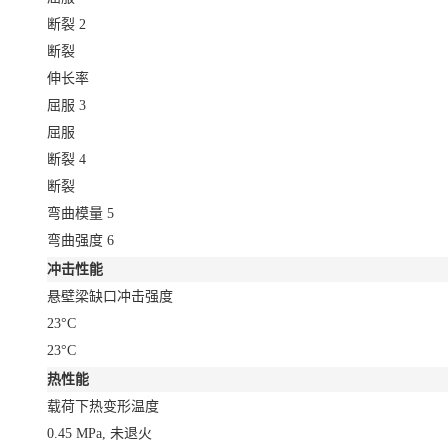
断裂
2
断裂
伸长率
屈服
3
屈服
断裂
4
断裂
弯曲模量
5
弯曲强度
6
冲击性能
悬壁梁缺口冲击强度
23°C
23°C
热性能
载荷下热变形温度
0.45 MPa, 未退火