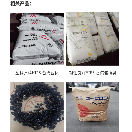
相关产品：
塑料原料HIPS 台湾台化
韧性良好HIPS 香港盛禧奥
HP8250 BK 注塑级流延膜专
（斯泰隆） 1173 增韧级
用料