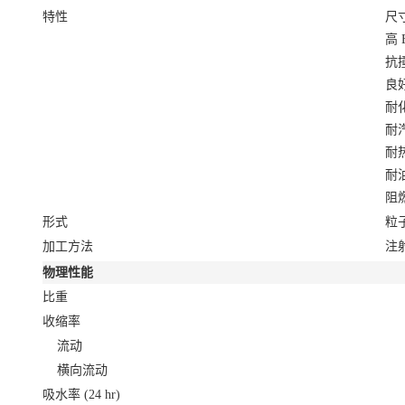
特性
尺
高
抗
良
耐
耐
耐
耐
阻
形式
粒
加工方法
注
物理性能
比重
收缩率
流动
横向流动
吸水率
(24 hr)