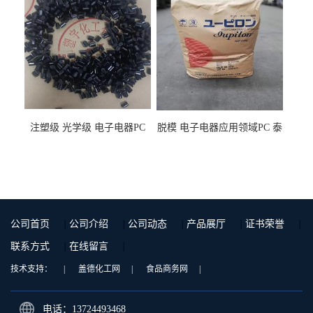
注塑级 光学级 电子电器PC
脱模 电子电器应用领域PC 泰
泰国三菱工程 GSN2030KR-
国三菱工程 S-3000VR 注塑级
9001 增强级
公司首页
|
公司介绍
|
公司动态
|
产品展厅
|
证书荣誉
|
联系方式
|
在线留言
|
技术支持：
|
盖德化工网
|
食品商务网
|
电话：13724493468