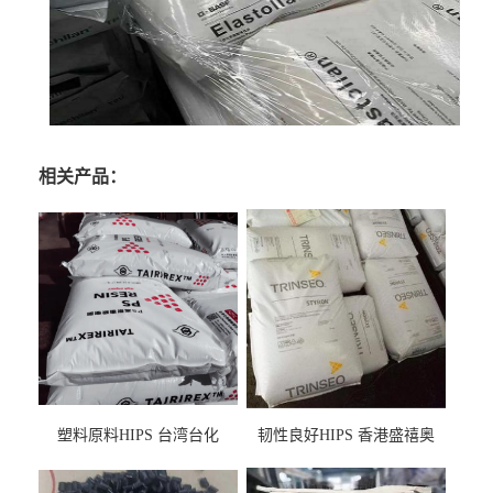
相关产品：
塑料原料HIPS 台湾台化
韧性良好HIPS 香港盛禧奥
HP8250 BK 注塑级流延膜专
（斯泰隆） 1173 增韧级
用料