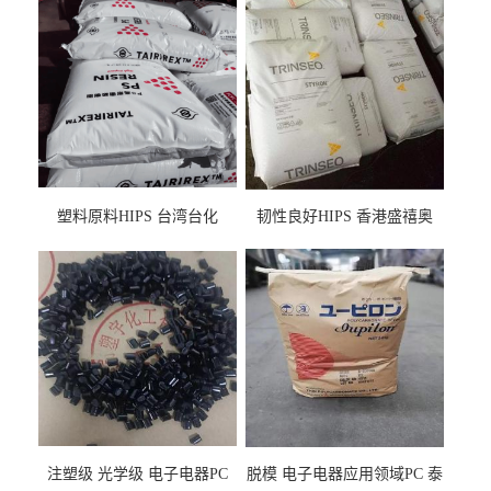
塑料原料HIPS 台湾台化
韧性良好HIPS 香港盛禧奥
HP8250 BK 注塑级流延膜专
（斯泰隆） 1173 增韧级
用料
注塑级 光学级 电子电器PC
脱模 电子电器应用领域PC 泰