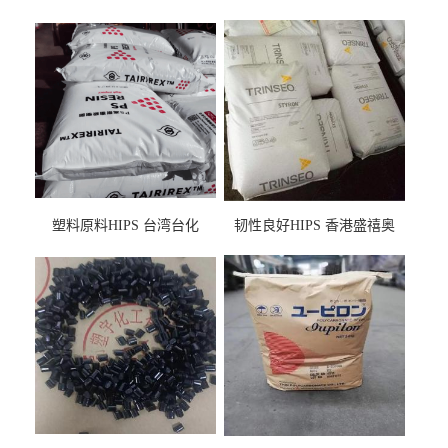
塑料原料HIPS 台湾台化
韧性良好HIPS 香港盛禧奥
HP8250 BK 注塑级流延膜专
（斯泰隆） 1173 增韧级
用料