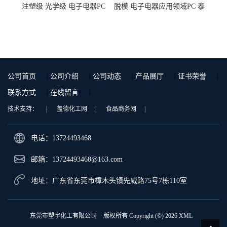
注塑级 光学级 电子电器PC
脱模 电子电器应用领域PC 泰
泰国三菱工程 GSN2030KR-
国三菱工程 S-3000VR 注塑级
9001 增强级
公司首页
|
公司介绍
|
公司动态
|
产品展厅
|
证书荣誉
|
联系方式
|
在线留言
|
技术支持：
|
盖德化工网
|
食品商务网
|
电话：13724493468
邮箱：
13724493468@163.com
地址：广东省东莞市樟木头镇先威路75号7栋110室
东莞市塑宇化工有限公司
版权所有 Copyright (©) 2026
XML