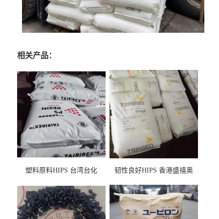
相关产品：
塑料原料HIPS 台湾台化
韧性良好HIPS 香港盛禧奥
HP8250 BK 注塑级流延膜专
（斯泰隆） 1173 增韧级
用料