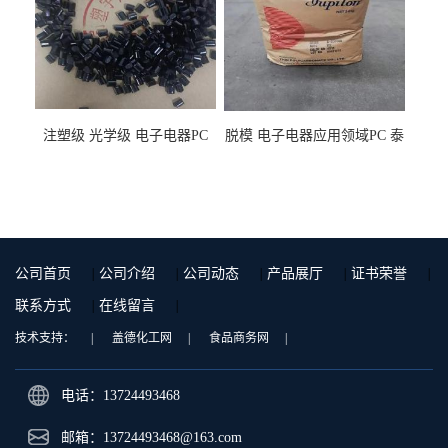
注塑级 光学级 电子电器PC
脱模 电子电器应用领域PC 泰
泰国三菱工程 GSN2030KR-
国三菱工程 S-3000VR 注塑级
9001 增强级
公司首页
|
公司介绍
|
公司动态
|
产品展厅
|
证书荣誉
|
联系方式
|
在线留言
|
技术支持：
|
盖德化工网
|
食品商务网
|
电话：13724493468
邮箱：
13724493468@163.com