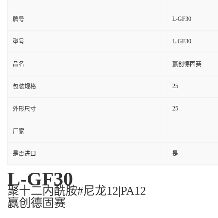
L-GF30
牌号
L-GF30
型号
品名
赢创德固赛
25
包装规格
25
外形尺寸
厂家
是否进口
是
L-GF30
聚十二内酰胺#尼龙12|PA12
赢创德固赛