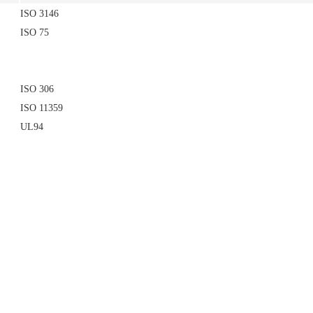
ISO 3146
ISO 75
ISO 306
ISO 11359
UL94