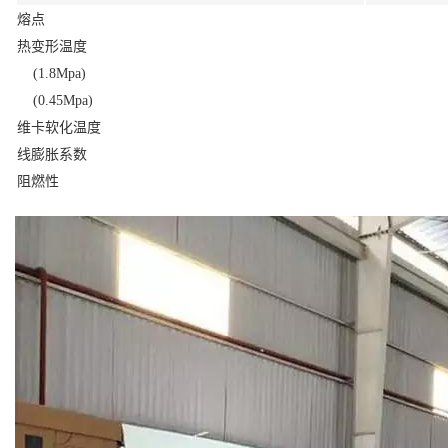
熔点
热变形温度
(1.8Mpa)
(0.45Mpa)
维卡软化温度
线膨胀系数
阻燃性