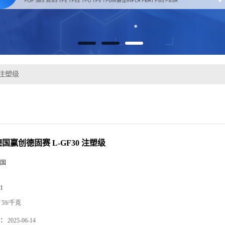
 注塑级
 德国赢创德固赛 L-GF30 注塑级
国
1
59/千克
：
2025-06-14