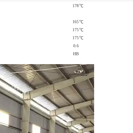
178
℃
165
℃
175
℃
175
℃
0.6
HB