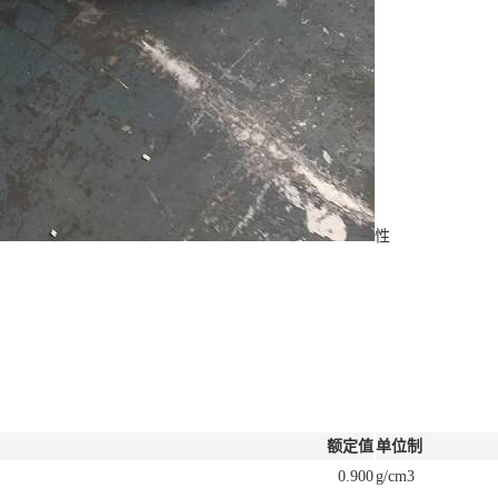
性
额定值
单位制
0.900
g/cm3