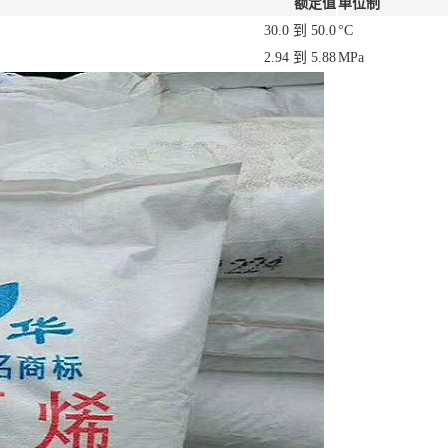
额定值
单位制
30.0 到 50.0
°C
2.94 到 5.88
MPa