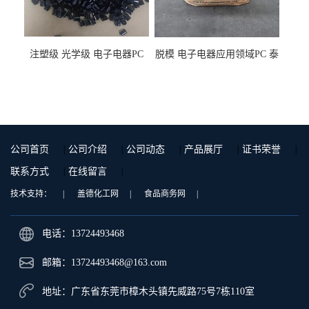
注塑级 光学级 电子电器PC
脱模 电子电器应用领域PC 泰
泰国三菱工程 GSN2030KR-
国三菱工程 S-3000VR 注塑级
9001 增强级
公司首页
|
公司介绍
|
公司动态
|
产品展厅
|
证书荣誉
|
联系方式
|
在线留言
|
技术支持：
|
盖德化工网
|
食品商务网
|
电话：13724493468
邮箱：
13724493468@163.com
地址：广东省东莞市樟木头镇先威路75号7栋110室