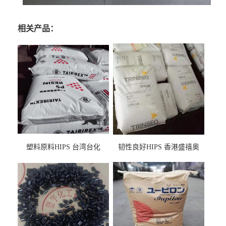
相关产品：
塑料原料HIPS 台湾台化
韧性良好HIPS 香港盛禧奥
HP8250 BK 注塑级流延膜专
（斯泰隆） 1173 增韧级
用料