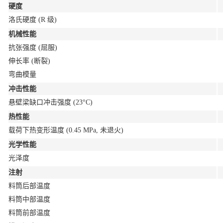
硬度
洛氏硬度
(R 级)
机械性能
抗张强度
(屈服)
伸长率
(断裂)
弯曲模量
冲击性能
悬壁梁缺口冲击强度
(23°C)
热性能
载荷下热变形温度
(0.45 MPa, 未退火)
光学性能
光泽度
注射
料筒后部温度
料筒中部温度
料筒前部温度