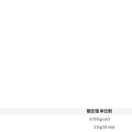
额定值
单位制
0.910
g/cm3
5.0
g/10 min