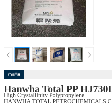
产品详请
Hanwha Total PP HJ730
High Crystallinity Polypropylene
HANWHA TOTAL PETROCHEMICALS Co.