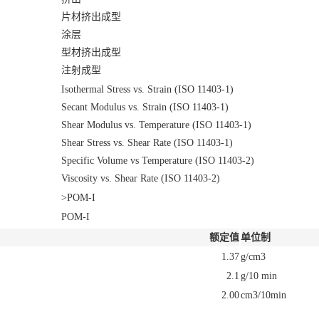
片材挤出成型
涂层
型材挤出成型
注射成型
Isothermal Stress vs. Strain (ISO 11403-1)
Secant Modulus vs. Strain (ISO 11403-1)
Shear Modulus vs. Temperature (ISO 11403-1)
Shear Stress vs. Shear Rate (ISO 11403-1)
Specific Volume vs Temperature (ISO 11403-2)
Viscosity vs. Shear Rate (ISO 11403-2)
>POM-I
POM-I
额定值
单位制
1.37
g/cm3
2.1
g/10 min
2.00
cm3/10min